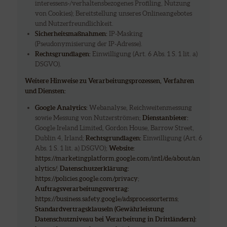
interessens-/verhaltensbezogenes Profiling, Nutzung
von Cookies); Bereitstellung unseres Onlineangebotes
und Nutzerfreundlichkeit.
Sicherheitsmaßnahmen:
IP-Masking
(Pseudonymisierung der IP-Adresse).
Rechtsgrundlagen:
Einwilligung (Art. 6 Abs. 1 S. 1 lit. a)
DSGVO).
Weitere Hinweise zu Verarbeitungsprozessen, Verfahren
und Diensten:
Google Analytics:
Webanalyse, Reichweitenmessung
sowie Messung von Nutzerströmen;
Dienstanbieter:
Google Ireland Limited, Gordon House, Barrow Street,
Dublin 4, Irland;
Rechtsgrundlagen:
Einwilligung (Art. 6
Abs. 1 S. 1 lit. a) DSGVO);
Website:
https://marketingplatform.google.com/intl/de/about/an
alytics/
;
Datenschutzerklärung:
https://policies.google.com/privacy
;
Auftragsverarbeitungsvertrag:
https://business.safety.google/adsprocessorterms
;
Standardvertragsklauseln (Gewährleistung
Datenschutzniveau bei Verarbeitung in Drittländern):