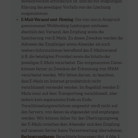
Beweiszwecken erforderlich ist, sind bis zur endgültigen
Klärung des jeweiligen Vorfalls von der Löschung
ausgenommen.
E-Mail-Versand und -Hosting:
Die von uns in Anspruch
genommenen Webhosting-Leistungen umfassen
ebenfalls den Versand, den Empfang sowie die
Speicherung von E-Mails. Zu diesen Zwecken werden die
Adressen der Empfänger sowie Absender als auch
weitere Informationen betreffend den E-Mailversand
(z.B. die beteiligten Provider) sowie die Inhalte der
jeweiligen E-Mails verarbeitet. Die vorgenannten Daten
können ferner zu Zwecken der Erkennung von SPAM
verarbeitet werden. Wir bitten darum, zu beachten,
dass E-Mails im Internet grundsätzlich nicht
verschlüsselt versendet werden. Im Regelfall werden E-
Mails zwar auf dem Transportweg verschlüsselt, aber
(sofern kein sogenanntes Ende-zu-Ende-
Verschlüsselungsverfahren eingesetzt wird) nicht auf
den Servern, von denen sie abgesendet und empfangen
werden. Wir können daher für den Übertragungsweg
der E-Mails zwischen dem Absender und dem Empfang
auf unserem Server keine Verantwortung übernehmen;
Rechtsgrundlagen:
Berechtigte Interessen (Art. 6 Abs. 1