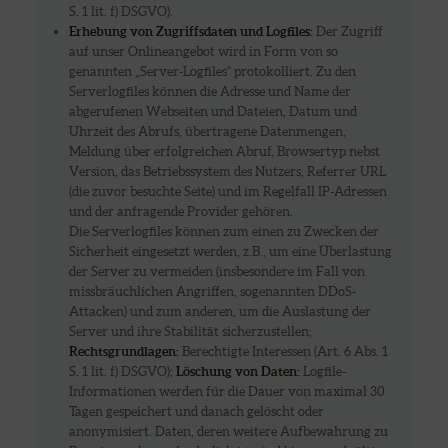
S. 1 lit. f) DSGVO).
Erhebung von Zugriffsdaten und Logfiles:
Der Zugriff
auf unser Onlineangebot wird in Form von so
genannten „Server-Logfiles“ protokolliert. Zu den
Serverlogfiles können die Adresse und Name der
abgerufenen Webseiten und Dateien, Datum und
Uhrzeit des Abrufs, übertragene Datenmengen,
Meldung über erfolgreichen Abruf, Browsertyp nebst
Version, das Betriebssystem des Nutzers, Referrer URL
(die zuvor besuchte Seite) und im Regelfall IP-Adressen
und der anfragende Provider gehören.
Die Serverlogfiles können zum einen zu Zwecken der
Sicherheit eingesetzt werden, z.B., um eine Überlastung
der Server zu vermeiden (insbesondere im Fall von
missbräuchlichen Angriffen, sogenannten DDoS-
Attacken) und zum anderen, um die Auslastung der
Server und ihre Stabilität sicherzustellen;
Rechtsgrundlagen:
Berechtigte Interessen (Art. 6 Abs. 1
S. 1 lit. f) DSGVO);
Löschung von Daten:
Logfile-
Informationen werden für die Dauer von maximal 30
Tagen gespeichert und danach gelöscht oder
anonymisiert. Daten, deren weitere Aufbewahrung zu