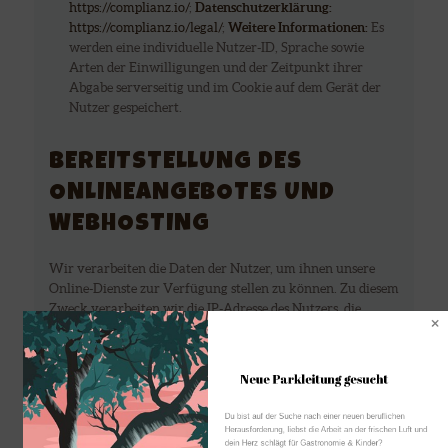
https://complianz.io/
;
Datenschutzerklärung:
https://complianz.io/legal/
;
Weitere Informationen:
Es
werden eine individuelle Nutzer-ID, Sprache sowie
Arten der Einwilligungen und der Zeitpunkt ihrer
Abgabe serverseitig und im Cookie auf dem Gerät der
Nutzer gespeichert.
BEREITSTELLUNG DES
ONLINEANGEBOTES UND
WEBHOSTING
Wir verarbeiten die Daten der Nutzer, um ihnen unsere
Online-Dienste zur Verfügung stellen zu können. Zu diesem
Zweck verarbeiten wir die IP-Adresse des Nutzers, die
notwendig ist, um die Inhalte und Funktionen unserer
Online-Dienste an den Browser oder das Endgerät der
Nutzer zu übermitteln.
Neue Parkleitung gesucht 
Verarbeitete Datenarten:
Nutzungsdaten (z.B. besuchte
Du bist auf der Suche nach einer neuen beruflichen 
Webseiten, Interesse an Inhalten, Zugriffszeiten);
Herausforderung, liebst die Arbeit an der frischen Luft und 
Meta-/Kommunikationsdaten (z.B. Geräte-
dein Herz schlägt für Gastronomie & Kinder?
