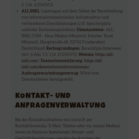
S. 1 lit. f) DSGVO).
ALL-INKL:
Leistungen auf dem Gebiet der Bereitstellung
von informationstechnischer Infrastruktur und
verbundenen Dienstleistungen (z.B. Speicherplatz
und/oder Rechenkapazitäten);
Dienstanbieter:
ALL-
INKL.COM – Neue Medien Münnich, Inhaber: René
Münnich, Hauptstraße 68, 02742 Friedersdorf,
Deutschland;
Rechtsgrundlagen:
Berechtigte Interessen
(Art. 6 Abs. 1 S. 1 lit. f) DSGVO);
Website:
https://all-
inkl.com/
;
Datenschutzerklärung:
https://all-
inkl.com/datenschutzinformationen/
;
Auftragsverarbeitungsvertrag:
Wird vom
Dienstanbieter bereitgestellt.
KONTAKT- UND
ANFRAGENVERWALTUNG
Bei der Kontaktaufnahme mit uns (z.B. per
Kontaktformular, E-Mail, Telefon oder via soziale Medien)
sowie im Rahmen bestehender Nutzer- und
Geschäftsbeziehungen werden die Angaben der